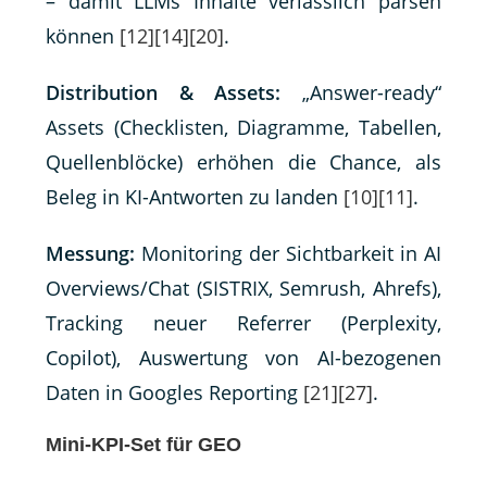
– damit LLMs Inhalte verlässlich parsen
können
[12]
[14]
[20]
.
Distribution & Assets:
„Answer-ready“
Assets (Checklisten, Diagramme, Tabellen,
Quellenblöcke) erhöhen die Chance, als
Beleg in KI-Antworten zu landen
[10]
[11]
.
Messung:
Monitoring der Sichtbarkeit in AI
Overviews/Chat (SISTRIX, Semrush, Ahrefs),
Tracking neuer Referrer (Perplexity,
Copilot), Auswertung von AI-bezogenen
Daten in Googles Reporting
[21]
[27]
.
Mini-KPI-Set für GEO