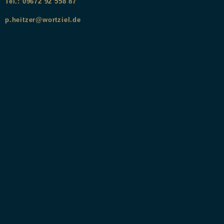
Tel.: 09672 92 558 87
p.heitzer@wortziel.de