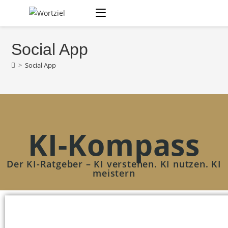
Social App
>
Social App
KI-Kompass
Der KI-Ratgeber – KI verstehen. KI nutzen. KI
meistern