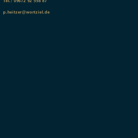
Tel.: 09672 92 558 87
p.heitzer@wortziel.de