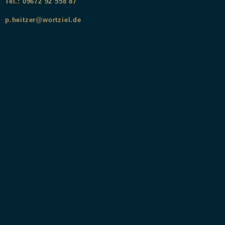
Tel.: 09672 92 558 87
p.heitzer@wortziel.de