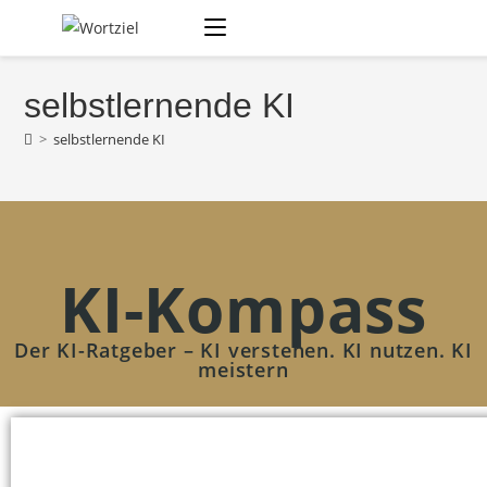
selbstlernende KI
>
selbstlernende KI
KI-Kompass
Der KI-Ratgeber – KI verstehen. KI nutzen. KI
meistern