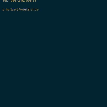
Tel.: 09672 92 558 87
p.heitzer@wortziel.de