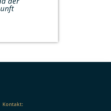
nd der
unft
Kontakt: