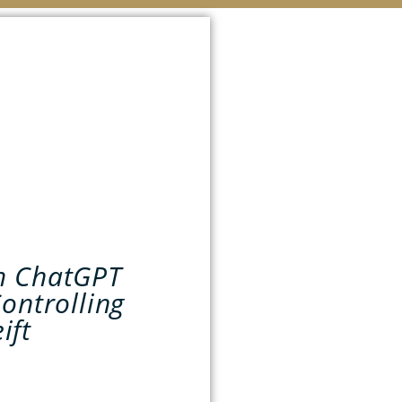
um ChatGPT
Controlling
ift