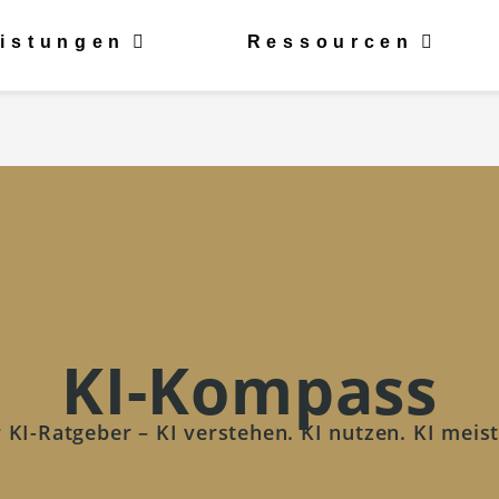
istungen
Ressourcen
KI-Kompass
 KI-Ratgeber – KI verstehen. KI nutzen. KI meis