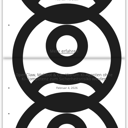
Paul-Patrick Heitzer
Mehr erfahren
OpenClaw, Moltbot & Co.: Warum KI-Agenten ohne
KI-Kompetenz zum Sicherheitsrisiko werden
Februar 4, 2026
Paul-Patrick Heitzer