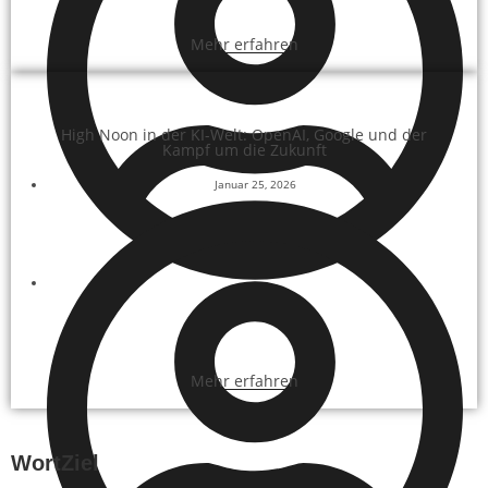
Mehr erfahren
High Noon in der KI-Welt: OpenAI, Google und der
Kampf um die Zukunft
Januar 25, 2026
Paul-Patrick Heitzer
Mehr erfahren
WortZiel