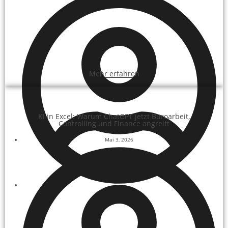
Mehr erfahren
KI in Excel: Warum ChatGPT jetzt Büroarbeit,
Controlling und Finance angreift
Mai 3, 2026
Paul-Patrick Heitzer