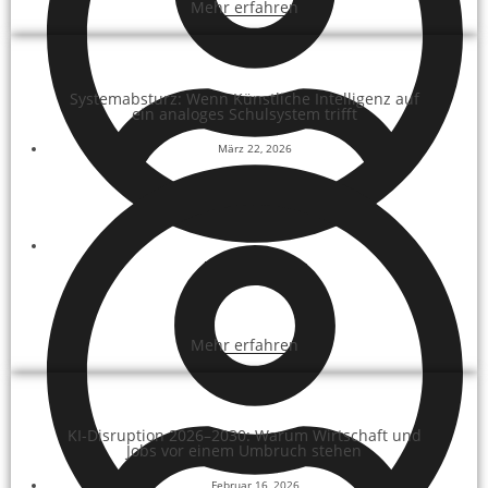
Mehr erfahren
Systemabsturz: Wenn Künstliche Intelligenz auf
ein analoges Schulsystem trifft
März 22, 2026
Paul-Patrick Heitzer
Mehr erfahren
KI-Disruption 2026–2030: Warum Wirtschaft und
Jobs vor einem Umbruch stehen
Februar 16, 2026