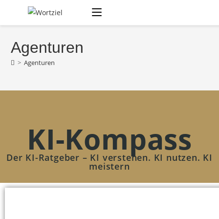
Agenturen
>
Agenturen
KI-Kompass
Der KI-Ratgeber – KI verstehen. KI nutzen. KI
meistern