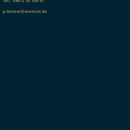
Tel.: 09672 92 558 87
p.heitzer@wortziel.de