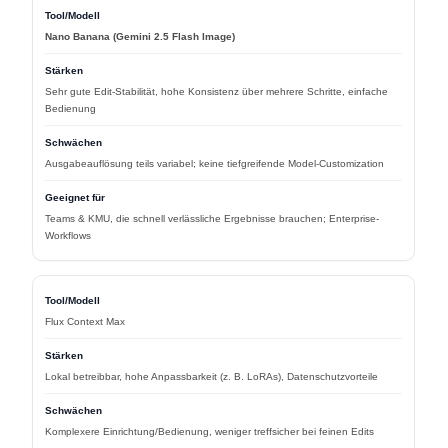
Nano Banana (Gemini 2.5 Flash Image)
Sehr gute Edit-Stabilität, hohe Konsistenz über mehrere Schritte, einfache
Bedienung
Ausgabeauflösung teils variabel; keine tiefgreifende Model-Customization
Teams & KMU, die schnell verlässliche Ergebnisse brauchen; Enterprise-
Workflows
Flux Context Max
Lokal betreibbar, hohe Anpassbarkeit (z. B. LoRAs), Datenschutzvorteile
Komplexere Einrichtung/Bedienung, weniger treffsicher bei feinen Edits