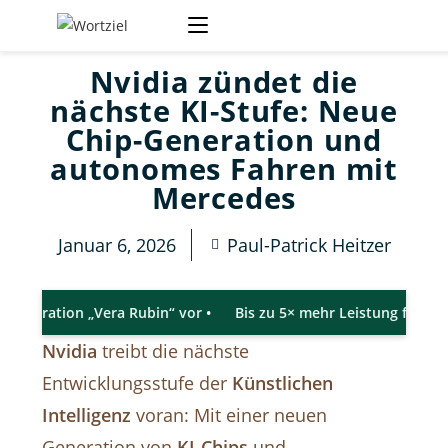
Nvidia zündet die
nächste KI-Stufe: Neue
Chip-Generation und
autonomes Fahren mit
Mercedes
Januar 6, 2026
Paul-Patrick Heitzer
ion „Vera Rubin“ vor •
Bis zu 5× mehr Leistung für KI-Training 
Nvidia
treibt die nächste
Entwicklungsstufe der
Künstlichen
Intelligenz
voran: Mit einer neuen
Generation von
KI-Chips
und