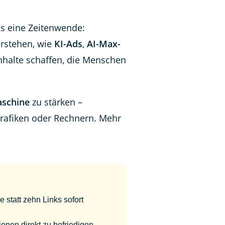
as eine Zeitenwende:
erstehen, wie
KI-Ads
,
AI-Max-
halte schaffen, die Menschen
schine
zu stärken –
 Grafiken oder Rechnern. Mehr
 statt zehn Links sofort
ionen direkt zu befriedigen –