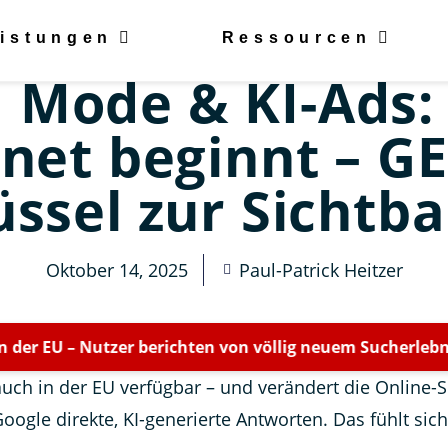
istungen
Ressourcen
I Mode & KI-Ads:
rnet beginnt – GE
üssel zur Sichtba
Oktober 14, 2025
Paul-Patrick Heitzer
zer berichten von völlig neuem Sucherlebnis •
AI Max-K
 auch in der EU verfügbar – und verändert die Online-
Google direkte, KI-generierte Antworten. Das fühlt sic