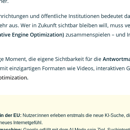
her.
richtungen und öffentliche Institutionen bedeutet d
ehr aus. Wer in Zukunft sichtbar bleiben will, muss v
tive Engine Optimization)
zusammenspielen – und In
tige Moment, die eigene Sichtbarkeit für die
Antwortma
 mit einzigartigen Formaten wie Videos, interaktiven
ptimization
.
in der EU:
Nutzer:innen erleben erstmals die neue KI-Suche, die
 neues Internetgefühl.
tmaschine:
Google erfüllt mit dem AI Mode sein Ziel, Suchintent