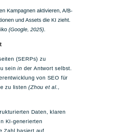
ten Kampagnen aktivieren, A/B-
ionen und Assets die KI zieht.
siko
(Google, 2025)
.
t
seiten (SERPs) zu
zu sein
in
der Antwort selbst.
erentwicklung von SEO für
se zu listen
(Zhou et al.,
rukturierten Daten, klaren
in KI-generierten
e Zahl basiert auf