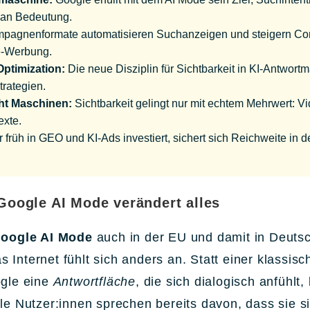
 an Bedeutung.
agnenformate automatisieren Suchanzeigen und steigern Conv
ne-Werbung.
ptimization:
Die neue Disziplin für Sichtbarkeit in KI-Antwort
trategien.
cht Maschinen:
Sichtbarkeit gelingt nur mit echtem Mehrwert: Vid
exte.
 früh in GEO und KI-Ads investiert, sichert sich Reichweite in
 Google AI Mode verändert alles
oogle AI Mode
auch in der EU und damit in Deutsc
as Internet fühlt sich anders an. Statt einer klassisc
ogle eine
Antwortfläche
, die sich dialogisch anfühlt
le Nutzer:innen sprechen bereits davon, dass sie si