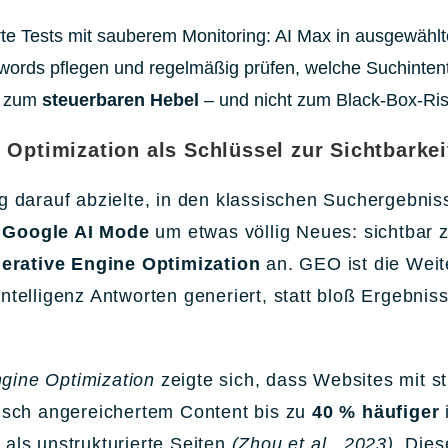
rte Tests mit sauberem Monitoring: AI Max in ausgewähl
words pflegen und regelmäßig prüfen, welche Suchintent
x zum
steuerbaren Hebel
– und nicht zum Black-Box-Ri
Optimization als Schlüssel zur Sichtbarkei
darauf abzielte, in den klassischen Suchergebnis
m
Google AI Mode
um etwas völlig Neues: sichtbar 
rative Engine Optimization
an. GEO ist die Weit
Intelligenz Antworten generiert, statt bloß Ergebnis
gine Optimization
zeigte sich, dass Websites mit st
sch angereichertem Content bis zu
40 % häufiger
 als unstrukturierte Seiten
(Zhou et al., 2023)
. Dies