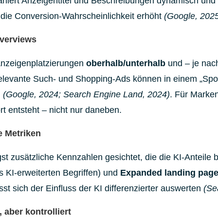
ariiert Anzeigentitel und Beschreibungen dynamisch und 
s die Conversion-Wahrscheinlichkeit erhöht
(Google, 202
Overviews
 Anzeigenplatzierungen
oberhalb/unterhalb
und – je nach
elevante Such- und Shopping-Ads können in einem „Spo
n
(Google, 2024; Search Engine Land, 2024)
. Für Marken
rt entsteht – nicht nur daneben.
e Metriken
t zusätzliche Kennzahlen gesichtet, die die KI-Anteile 
us KI-erweiterten Begriffen) und
Expanded landing pag
ässt sich der Einfluss der KI differenzierter auswerten
(Se
 aber kontrolliert