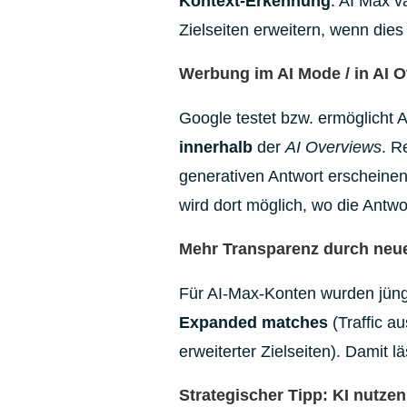
Kontext-Erkennung
. AI Max v
Zielseiten erweitern, wenn die
Werbung im AI Mode / in AI 
Google testet bzw. ermöglicht
innerhalb
der
AI Overviews
. R
generativen Antwort erscheine
wird dort möglich, wo die Antwo
Mehr Transparenz durch neu
Für AI-Max-Konten wurden jüngs
Expanded matches
(Traffic a
erweiterter Zielseiten). Damit l
Strategischer Tipp: KI nutzen,