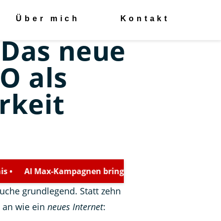
Über mich
Kontakt
 Das neue
O als
rkeit
ampagnen bringen laut Google bis zu 27 % mehr Convers
Suche grundlegend. Statt zehn
h an wie ein
neues Internet
: