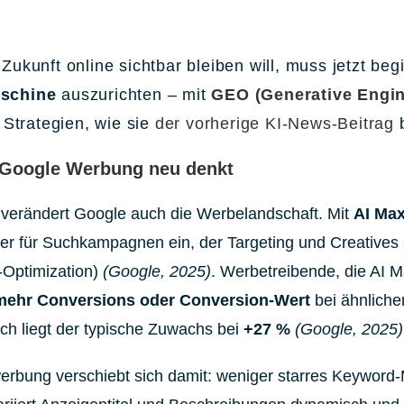
Zukunft online sichtbar bleiben will, muss jetzt be
schine
auszurichten – mit
GEO (Generative Engin
Strategien, wie sie
der vorherige KI-News-Beitrag
b
 Google Werbung neu denkt
 verändert Google auch die Werbelandschaft. Mit
AI Ma
r für Suchkampagnen ein, der Targeting und Creatives au
-Optimization)
(Google, 2025)
. Werbetreibende, die AI Ma
mehr Conversions oder Conversion-Wert
bei ähnlich
h liegt der typische Zuwachs bei
+27 %
(Google, 2025)
rbung verschiebt sich damit: weniger starres Keyword